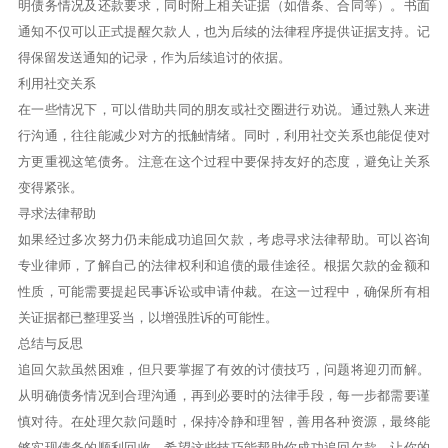
明债务情况及还款要求，同时附上相关证据（如借条、合同等）。书面
通知不仅可以正式提醒欠款人，也为后续的法律程序提供证据支持。记
得保留发送通知的记录，作为后续追讨的依据。
利用社交关系
在一些情况下，可以借助共同的朋友或社交圈进行劝说。通过熟人来进
行沟通，往往能减少对方的抵触情绪。同时，利用社交关系也能促使对
方更重视这笔债务。注意在这个过程中要保持友好的态度，避免让关系
变得紧张。
寻求法律帮助
如果经过多次努力仍未能成功追回欠款，考虑寻求法律帮助。可以咨询
专业律师，了解自己的法律权利和追债的最佳途径。根据欠款的金额和
性质，可能需要提起民事诉讼或申请仲裁。在这一过程中，确保所有相
关证据都已整理妥当，以增强胜诉的可能性。
总结与反思
追回欠款虽然困难，但只要掌握了有效的讨债技巧，问题将迎刃而解。
从明确债务情况到合理沟通，再到必要时的法律手段，每一步都需要谨
慎对待。在处理欠款问题时，保持冷静和理智，善用各种资源，最终能
够实现债务的顺利回收。希望这些技巧能帮助你成功追回欠款，让你的