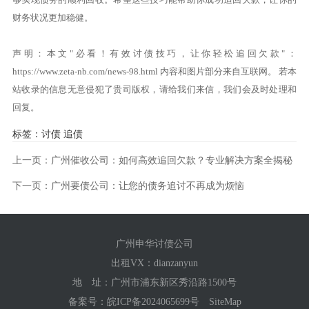
财务状况更加稳健。
声明：本文"必看！有效讨债技巧，让你轻松追回欠款"：
https://www.zeta-nb.com/news-98.html
内容和图片部分来自互联网。 若本
站收录的信息无意侵犯了贵司版权，请给我们来信，我们会及时处理和
回复。
标签：
讨债
追债
上一页：
广州催收公司：如何高效追回欠款？专业解决方案全揭秘
下一页：
广州要债公司：让您的债务追讨不再成为烦恼
广州申华讨债公司
出租VX：
dianzanyun
地 址：广州市浦东新区秀沿路1500号
备案号：
皖ICP备2024065699号
SiteMap