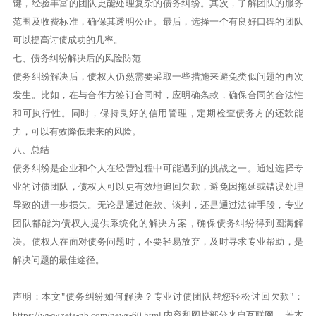
键，经验丰富的团队更能处理复杂的债务纠纷。其次，了解团队的服务
范围及收费标准，确保其透明公正。最后，选择一个有良好口碑的团队
可以提高讨债成功的几率。
七、债务纠纷解决后的风险防范
债务纠纷解决后，债权人仍然需要采取一些措施来避免类似问题的再次
发生。比如，在与合作方签订合同时，应明确条款，确保合同的合法性
和可执行性。同时，保持良好的信用管理，定期检查债务方的还款能
力，可以有效降低未来的风险。
八、总结
债务纠纷是企业和个人在经营过程中可能遇到的挑战之一。通过选择专
业的讨债团队，债权人可以更有效地追回欠款，避免因拖延或错误处理
导致的进一步损失。无论是通过催款、谈判，还是通过法律手段，专业
团队都能为债权人提供系统化的解决方案，确保债务纠纷得到圆满解
决。债权人在面对债务问题时，不要轻易放弃，及时寻求专业帮助，是
解决问题的最佳途径。
声明：本文"债务纠纷如何解决？专业讨债团队帮您轻松讨回欠款"：
https://www.zeta-nb.com/news-60.html
内容和图片部分来自互联网。 若本