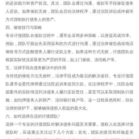
的还款能力和资产状况。其次，团队会通过沟通、催款等手段催促债务
人还款。如果催款无效，团队会启动法律程序，通过法院诉讼或仲裁等
方式强制执行债务人的资产。
四、催收技巧与策略
专业讨债团队在催款过程中，通常会采用多种策略，以便提高成功率。
例如，团队可能会先采用温和的方式进行沟通，通过法律催告函或电话
催收等方式提醒债务人履行还款义务。如果这种方式无效，讨债团队会
根据实际情况采取更为严厉的手段，如上门催收、冻结账户等。
五、法律手段在债务解决中的作用
当传统的催收方法无效时，法律手段成为最后的解决途径。专业讨债团
队通常会委托律师通过法院起诉来追回欠款。在法律程序中，法院会根
据案件的实际情况判决债务人履行还款责任，甚至可以采取强制执行措
施，如扣押债务人的财产、冻结银行账户等。这一过程虽然耗时，但在
法律的保护下，能够确保债权人权益的最大化。
六、如何选择合适的讨债团队?
选择一个专业的讨债团队对解决债务问题至关重要。债权人在选择讨债
团队时，应该重点关注以下几个方面：首先，团队的资历和经验是关