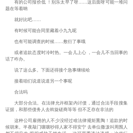
有的公司报价低 ！别乐太早了呀……这后面呀可能一堆问
题在等着呐
就好比吧……
有时候可能合同里藏着小九九呢
也有可能调查的时候……敷衍了事哦
或者追款态度时冷时热。一会儿上心 ，一会儿不当回事的
话了咋办。
说了这么多。下面还得接个急事继续哈
接着咱们说道说道另一个事呢
合法吗
大部分合法。在法律允许框架内讨债，通过合法手段搜集
证据，和那些债务人去斡旋磋商等等 但不乏存在非法的
这种公司雇佣的人不少没经过啥法律规矩熏陶！追款的时
候胡来。半夜敲门嚷嚷吵得人家不得安宁 去单位撒泼叫周围人