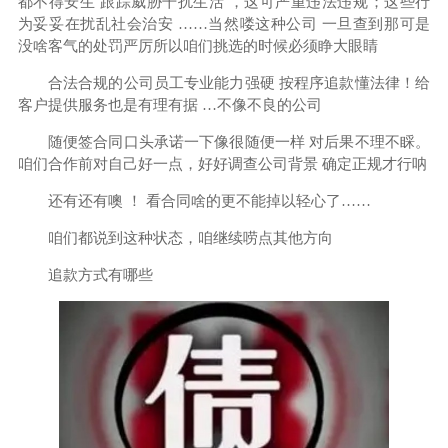
都不得安生 跟踪威胁干扰生活 ，这可严重违法违规；这些行
为妥妥在扰乱社会治安 ……当然喽这种公司 一旦查到那可是
没啥客气的处罚严厉所以咱们挑选的时候必须睁大眼睛
合法合规的公司员工专业能力强硬 按程序追款懂法律！给
客户提供服务也是有理有据 …不像不良的公司
随便签合同口头承诺一下像很随便一样 对后果不理不睬。
咱们合作前对自己好一点，好好调查公司背景 确定正规才行呐
还有还有噢 ！ 看合同啥的更不能掉以轻心了……
咱们都说到这种状态，咱继续唠点其他方向
追款方式有哪些