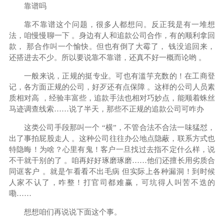
靠谱吗
靠不靠谱这个问题，很多人都想问。反正我是有一堆想
法，咱慢慢聊一下 。身边有人和追款公司合作，有的顺利拿回
款， 那合作叫一个愉快。但也有倒了大霉了， 钱没追回来，
还搭进去不少。所以要说靠不靠谱，还真不好一概而论哟 。
一般来说，正规的挺专业。可也有滥竽充数的！在工商登
记，各方面正规的公司，好歹还有点保障 。这样的公司人员素
质相对高 ，经验丰富些，追款手法也相对巧妙点，能顺着蛛丝
马迹调查线索……说了半天，那些不正规的追款公司可咋办
这类公司手段那叫一个 “横”，不管合法不合法一味猛怼，
出了事拍屁股走人 。这种公司往往办公地点隐蔽，联系方式也
特隐晦！为啥？心里有鬼！客户一旦找过去指不定什么样，说
不干就干别的了 。咱再好好琢磨琢磨……他们还擅长用劣质合
同诓客户 。就是乍看看不出毛病 但实际上各种漏洞！到时候
人家不认了，咋整！打官司都难赢，可坑得人叫苦不迭的
嘞……
想想咱们再说说下面这个事。