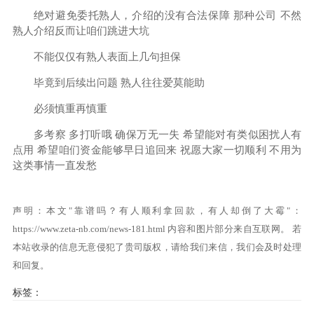
绝对避免委托熟人，介绍的没有合法保障 那种公司 不然
熟人介绍反而让咱们跳进大坑
不能仅仅有熟人表面上几句担保
毕竟到后续出问题 熟人往往爱莫能助
必须慎重再慎重
多考察 多打听哦 确保万无一失 希望能对有类似困扰人有
点用 希望咱们资金能够早日追回来 祝愿大家一切顺利 不用为
这类事情一直发愁
声明：本文"靠谱吗？有人顺利拿回款，有人却倒了大霉"：
https://www.zeta-nb.com/news-181.html
内容和图片部分来自互联网。 若
本站收录的信息无意侵犯了贵司版权，请给我们来信，我们会及时处理
和回复。
标签：