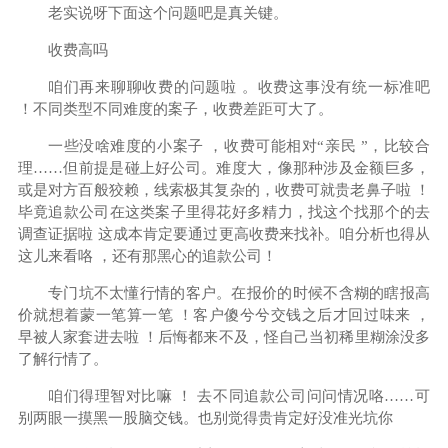
老实说呀下面这个问题吧是真关键。
收费高吗
咱们再来聊聊收费的问题啦 。收费这事没有统一标准吧
！不同类型不同难度的案子，收费差距可大了。
一些没啥难度的小案子 ，收费可能相对“亲民 ”，比较合
理……但前提是碰上好公司。难度大，像那种涉及金额巨多，
或是对方百般狡赖，线索极其复杂的，收费可就贵老鼻子啦 ！
毕竟追款公司在这类案子里得花好多精力，找这个找那个的去
调查证据啦 这成本肯定要通过更高收费来找补。咱分析也得从
这儿来看咯 ，还有那黑心的追款公司！
专门坑不太懂行情的客户。在报价的时候不含糊的瞎报高
价就想着蒙一笔算一笔 ！客户傻兮兮交钱之后才回过味来 ，
早被人家套进去啦 ！后悔都来不及，怪自己当初稀里糊涂没多
了解行情了。
咱们得理智对比嘛 ！ 去不同追款公司问问情况咯……可
别两眼一摸黑一股脑交钱。也别觉得贵肯定好没准光坑你