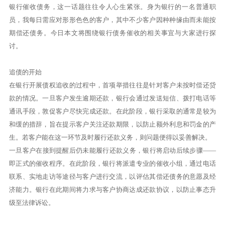
银行催收债务，这一话题往往令人心生紧张。身为银行的一名普通职
员，我每日需应对形形色色的客户，其中不少客户因种种缘由而未能按
期偿还债务。今日本文将围绕银行债务催收的相关事宜与大家进行探
讨。
追债的开始
在银行开展债权追收的过程中，首项举措往往是针对客户未按时偿还贷
款的情况。一旦客户发生逾期还款，银行会通过发送短信、拨打电话等
通讯手段，敦促客户尽快完成还款。在此阶段，银行采取的通常是较为
和缓的措辞，旨在提示客户关注还款期限，以防止额外利息和罚金的产
生。若客户能在这一环节及时履行还款义务，则问题便得以妥善解决。
一旦客户在接到提醒后仍未能履行还款义务，银行将启动后续步骤——
即正式的催收程序。在此阶段，银行将派遣专业的催收小组，通过电话
联系、实地走访等途径与客户进行交流，以评估其偿还债务的意愿及经
济能力。银行在此期间将力求与客户协商达成还款协议，以防止事态升
级至法律诉讼。