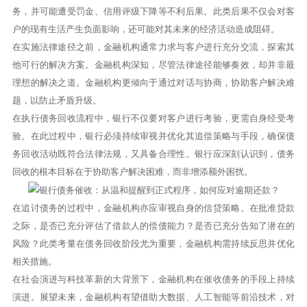
务，并可能遭受罚金、信用评级下降等不利后果。此类后果不仅会对客
户的现有生活产生负面影响，还可能对其未来的经济活动造成阻碍。
在实施法律途径之前，金融机构通常力求与客户进行充分交流，探索其
他可行的解决方案。金融机构深知，尽管法律途径能够奏效，却并非最
理想的解决之道。金融机构更倾向于通过对话与协商，协助客户解决难
题，以防止矛盾升级。
在执行债务回收流程中，银行不仅要对客户进行考验，更需自身经受考
验。在此过程中，银行必须持续审视并优化其追偿策略与手段，确保债
务回收活动既符合法律法规，又具备合理性。银行应深刻认识到，债务
回收的根本目标在于协助客户解决困难，而非增添额外困扰。
在追讨债务的过程中，金融机构亦应审视自身的信贷策略。在批准贷款
之际，是否已充分评估了借款人的偿债能力？是否已充分告知了潜在的
风险？此类考量在债务回收阶段尤为重要，金融机构需持续反思并优化
相关措施。
在社会演进与科技革新的大背景下，金融机构在催收债务的手段上持续
演进。展望未来，金融机构有望借助大数据、人工智能等前沿技术，对