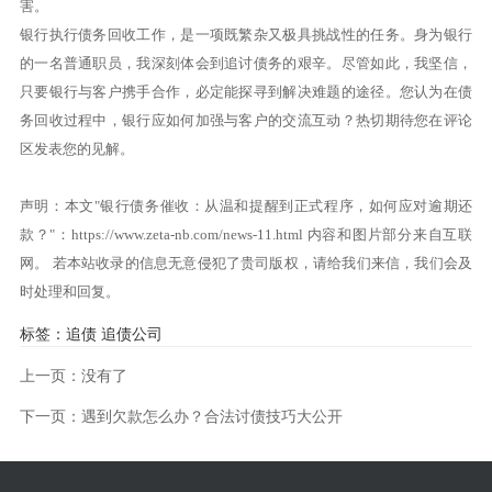
害。
银行执行债务回收工作，是一项既繁杂又极具挑战性的任务。身为银行
的一名普通职员，我深刻体会到追讨债务的艰辛。尽管如此，我坚信，
只要银行与客户携手合作，必定能探寻到解决难题的途径。您认为在债
务回收过程中，银行应如何加强与客户的交流互动？热切期待您在评论
区发表您的见解。
声明：本文"银行债务催收：从温和提醒到正式程序，如何应对逾期还
款？"：
https://www.zeta-nb.com/news-11.html
内容和图片部分来自互联
网。 若本站收录的信息无意侵犯了贵司版权，请给我们来信，我们会及
时处理和回复。
标签：
追债
追债公司
上一页：没有了
下一页：
遇到欠款怎么办？合法讨债技巧大公开