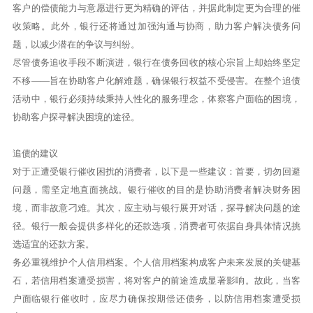
客户的偿债能力与意愿进行更为精确的评估，并据此制定更为合理的催
收策略。此外，银行还将通过加强沟通与协商，助力客户解决债务问
题，以减少潜在的争议与纠纷。
尽管债务追收手段不断演进，银行在债务回收的核心宗旨上却始终坚定
不移——旨在协助客户化解难题，确保银行权益不受侵害。在整个追债
活动中，银行必须持续秉持人性化的服务理念，体察客户面临的困境，
协助客户探寻解决困境的途径。
追债的建议
对于正遭受银行催收困扰的消费者，以下是一些建议：首要，切勿回避
问题，需坚定地直面挑战。银行催收的目的是协助消费者解决财务困
境，而非故意刁难。其次，应主动与银行展开对话，探寻解决问题的途
径。银行一般会提供多样化的还款选项，消费者可依据自身具体情况挑
选适宜的还款方案。
务必重视维护个人信用档案。个人信用档案构成客户未来发展的关键基
石，若信用档案遭受损害，将对客户的前途造成显著影响。故此，当客
户面临银行催收时，应尽力确保按期偿还债务，以防信用档案遭受损