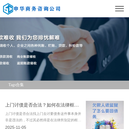
Tags合集
上门讨债是否合法？如何在法律框架内妥善处理债务追索？
上门讨债是否合法找上门去讨要债务这件事本身并
非是违法的，不过其必然得是在法律所划定的框架
范围之内来展开进行。债权人应当去考虑带上第三
2025-11-05